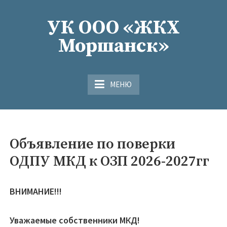
Перейти
к
УК ООО «ЖКХ
содержимому
Моршанск»
МЕНЮ
Объявление по поверки
ОДПУ МКД к ОЗП 2026-2027гг
ВНИМАНИЕ!!!
Уважаемые собственники МКД!