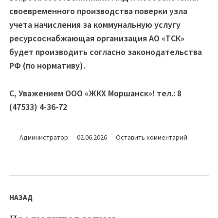
своевременного производства поверки узла
учета начисления за коммунальную услугу
ресурсоснабжающая организация АО «ТСК»
будет производить согласно законодательства
РФ (по нормативу).
С, Уважением ООО «ЖКХ Моршанск»! тел.: 8
(47533) 4-36-72
для
Администратор
02.06.2026
Оставить комментарий
Объявлен
по
поверки
Навигация
ОДПУ
МКД
по
НАЗАД
к
записям
ОЗП