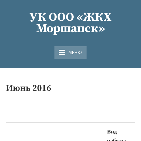
Перейти
к
УК ООО «ЖКХ
содержимому
Моршанск»
МЕНЮ
Июнь 2016
Вид
работы,