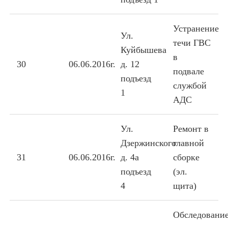
Устранение
Ул.
течи ГВС
Куйбышева
в
30
06.06.2016г.
д. 12
подвале
подъезд
службой
1
АДС
Ул.
Ремонт в
Дзержинского
главной
31
06.06.2016г.
д. 4а
сборке
подъезд
(эл.
4
щита)
Обследовани