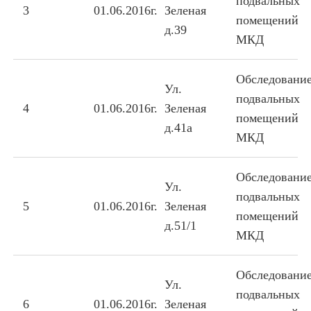
подвальных
3
01.06.2016г.
Зеленая
помещений
д.39
МКД
Обследовани
Ул.
подвальных
4
01.06.2016г.
Зеленая
помещений
д.41а
МКД
Обследовани
Ул.
подвальных
5
01.06.2016г.
Зеленая
помещений
д.51/1
МКД
Обследовани
Ул.
подвальных
6
01.06.2016г.
Зеленая