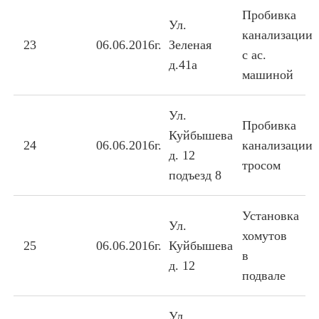
Пробивка
Ул.
канализации
23
06.06.2016г.
Зеленая
с ас.
д.41а
машиной
Ул.
Пробивка
Куйбышева
24
06.06.2016г.
канализации
д. 12
тросом
подъезд 8
Установка
Ул.
хомутов
25
06.06.2016г.
Куйбышева
в
д. 12
подвале
Ул.