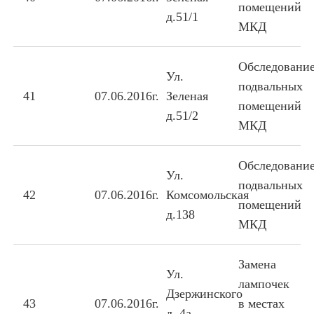
помещений
д.51/1
МКД
Обследовани
Ул.
подвальных
41
07.06.2016г.
Зеленая
помещений
д.51/2
МКД
Обследовани
Ул.
подвальных
42
07.06.2016г.
Комсомольская
помещений
д.138
МКД
Замена
Ул.
лампочек
Дзержинского
43
07.06.2016г.
в местах
д. 4а