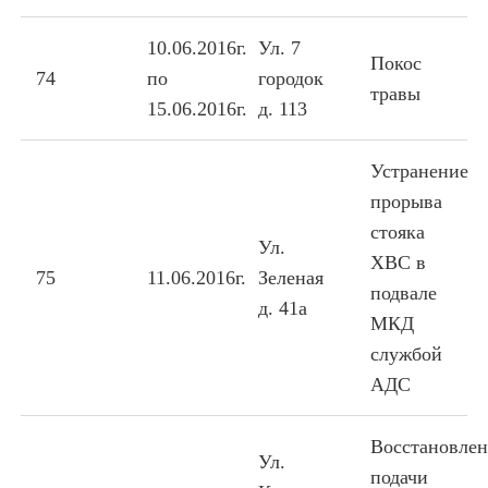
10.06.2016г.
Ул. 7
Покос
74
по
городок
травы
15.06.2016г.
д. 113
Устранение
прорыва
стояка
Ул.
ХВС в
75
11.06.2016г.
Зеленая
подвале
д. 41а
МКД
службой
АДС
Восстановле
Ул.
подачи