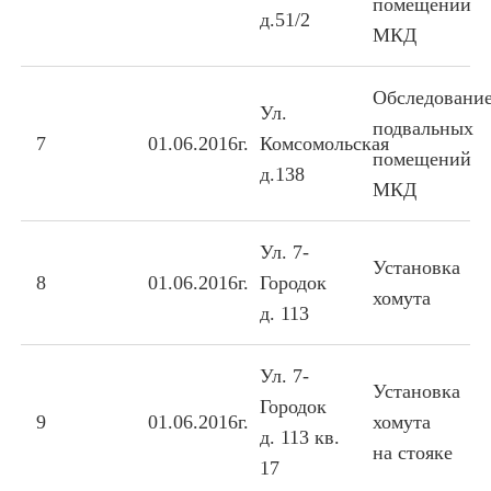
помещений
д.51/2
МКД
Обследовани
Ул.
подвальных
7
01.06.2016г.
Комсомольская
помещений
д.138
МКД
Ул. 7-
Установка
8
01.06.2016г.
Городок
хомута
д. 113
Ул. 7-
Установка
Городок
9
01.06.2016г.
хомута
д. 113 кв.
на стояке
17