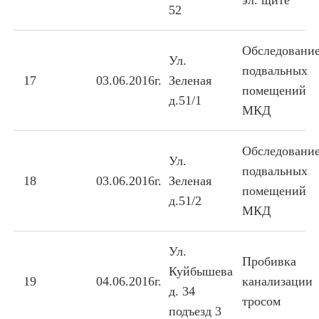
эл. щите
52
Обследовани
Ул.
подвальных
17
03.06.2016г.
Зеленая
помещений
д.51/1
МКД
Обследовани
Ул.
подвальных
18
03.06.2016г.
Зеленая
помещений
д.51/2
МКД
Ул.
Пробивка
Куйбышева
19
04.06.2016г.
канализации
д. 34
тросом
подъезд 3