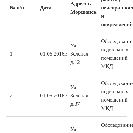
Адрес: г.
№ п/п
Дата
неисправнос
Моршанск
и
повреждений
Обследовани
Ул.
подвальных
1
01.06.2016г.
Зеленая
помещений
д.12
МКД
Обследовани
Ул.
подвальных
2
01.06.2016г.
Зеленая
помещений
д.37
МКД
Обследовани
Ул.