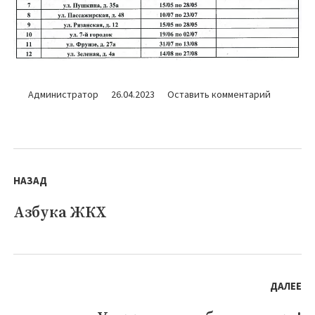
для
Администратор
26.04.2023
Оставить комментарий
График
отключен
ГВС
Навигация
по
НАЗАД
записям
Азбука ЖКХ
Предыдущая
запись:
ДАЛЕЕ