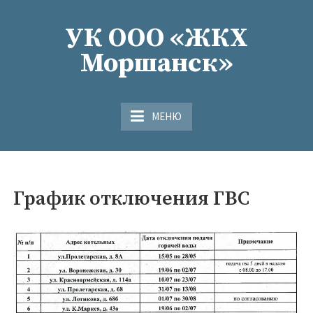
Перейти
к
УК ООО «ЖКХ
содержимому
Моршанск»
МЕНЮ
График отключения ГВС